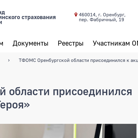
нд
460014, г. Оренбург,
инского страхования
пер. Фабричный, 19
и
м
Документы
Реестры
Участникам 
ТФОМС Оренбургской области присоединился к акц
й области присоединился
Героя»
асти присоединился к акции «Т