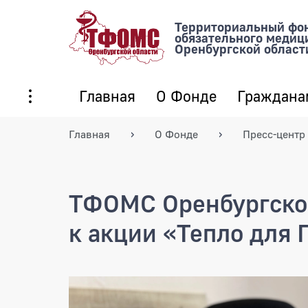
Территориальный фо
обязательного медиц
Оренбургской област
Главная
О Фонде
Граждана
Главная
О Фонде
Пресс-центр
ТФОМС Оренбургско
к акции «Тепло для 
ТФОМС Оренбургской обл