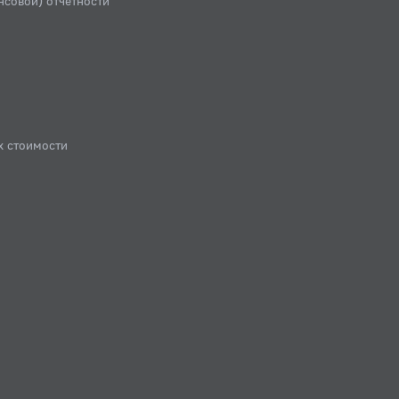
нсовой) отчетности
х стоимости