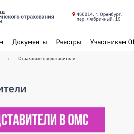
нд
460014, г. Оренбург,
инского страхования
пер. Фабричный, 19
и
м
Документы
Реестры
Участникам 
Страховые представители
ители
ли