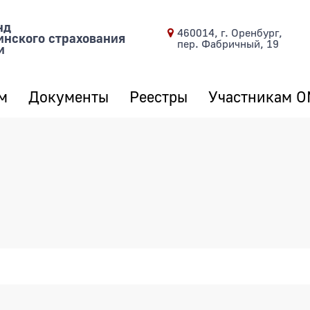
нд
460014, г. Оренбург,
инского страхования
пер. Фабричный, 19
и
м
Документы
Реестры
Участникам 