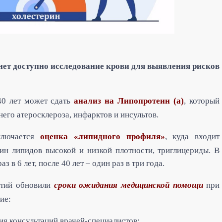
нет доступно исследование крови для выявления рисков
40 лет может сдать
анализ на Липопротеин (а)
, который
его атеросклероза, инфарктов и инсультов.
ключается
оценка «липидного профиля»
, куда входит
ин липидов высокой и низкой плотности, триглицериды. В
з в 6 лет, после 40 лет – один раз в три года.
нтий обновили
сроки ожидания медицинской помощи
при
ие:
ия консультаций врачей-специалистов;