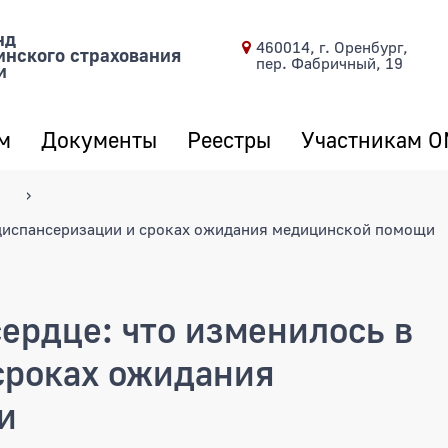
нд
460014, г. Оренбург,
инского страхования
пер. Фабричный, 19
и
м
Документы
Реестры
Участникам 
 диспансеризации и сроках ожидания медицинской помощи
ердце: что изменилось в
сроках ожидания
и