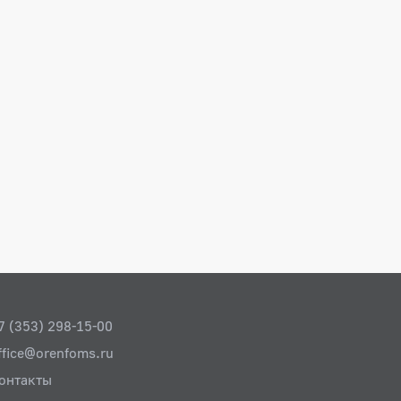
7 (353) 298-15-00
ffice@orenfoms.ru
онтакты