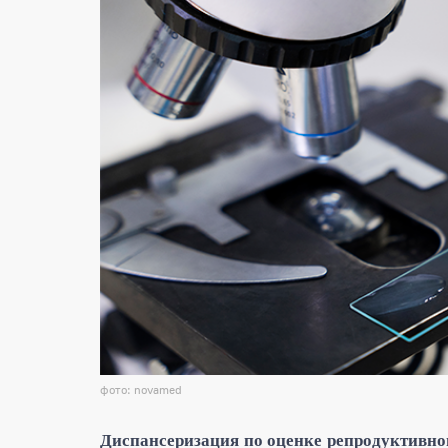
фото: novamed
Диспансери
зация по оценке репродуктивног