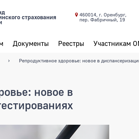
нд
460014, г. Оренбург,
инского страхования
пер. Фабричный, 19
и
м
Документы
Реестры
Участникам 
Репродуктивное здоровье: новое в диспансеризаци
овье: новое в
тестированиях
е: новое в диспансеризации и т