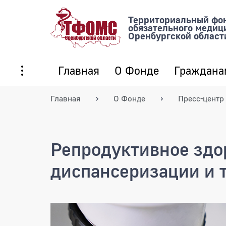
Территориальный фо
обязательного медиц
Оренбургской област
Главная
О Фонде
Граждана
Главная
О Фонде
Пресс-центр
Репродуктивное здор
диспансеризации и 
Репродуктивное здоровь