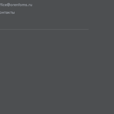
ffice@orenfoms.ru
онтакты