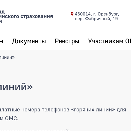
нд
460014, г. Оренбург,
инского страхования
пер. Фабричный, 19
и
м
Документы
Реестры
Участникам 
линии»
линий»
платные номера телефонов «горячих линий» для
ам ОМС.