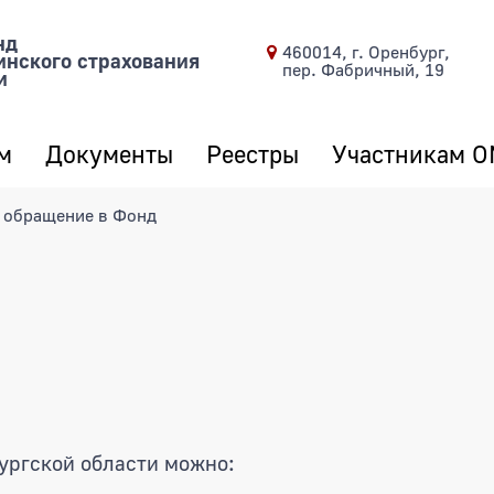
нд
460014, г. Оренбург,
инского страхования
пер. Фабричный, 19
и
м
Документы
Реестры
Участникам 
 обращение в Фонд
ргской области можно: