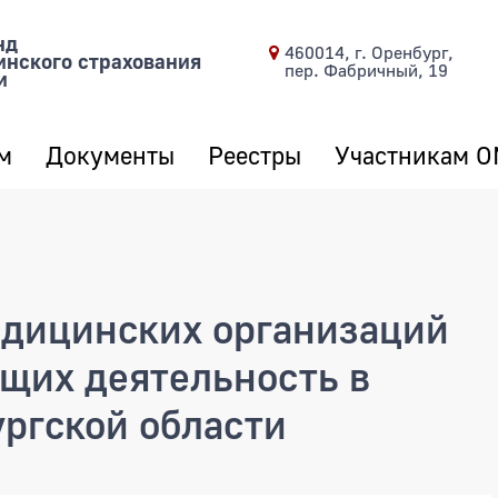
нд
460014, г. Оренбург,
инского страхования
пер. Фабричный, 19
и
м
Документы
Реестры
Участникам 
едицинских организаций
щих деятельность в
ргской области