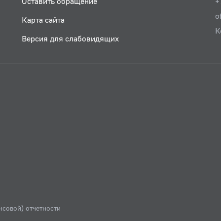
Оставить обращение
+
o
Карта сайта
К
Версия для слабовидящих
нсовой) отчетности