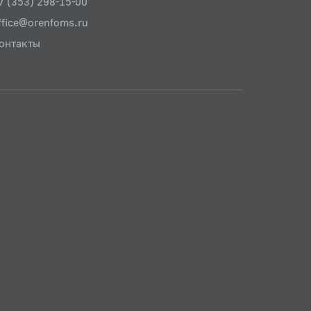
7 (353) 298-15-00
ffice@orenfoms.ru
онтакты