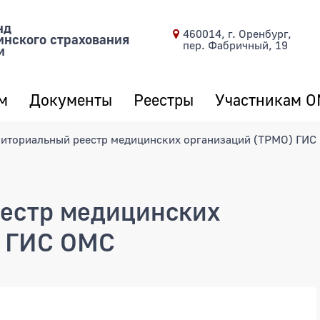
нд
460014, г. Оренбург,
инского страхования
пер. Фабричный, 19
и
м
Документы
Реестры
Участникам 
риториальный реестр медицинских организаций (ТРМО) ГИС
естр медицинских
) ГИС ОМС