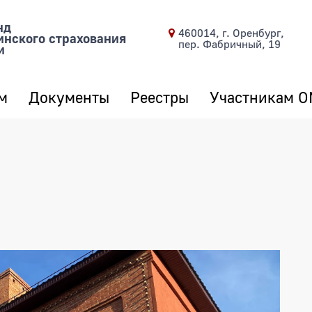
нд
460014, г. Оренбург,
инского страхования
пер. Фабричный, 19
и
м
Документы
Реестры
Участникам 