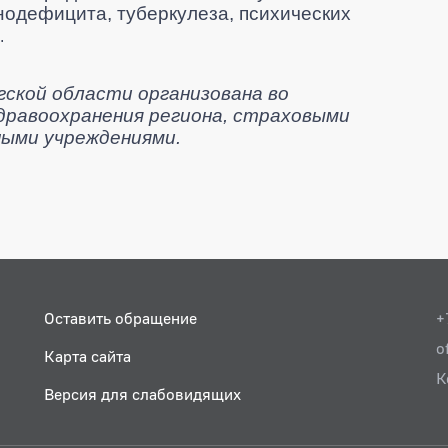
нодефицита, туберкулеза, психических
.
кой области организована во
дравоохранения региона, страховыми
ными учреждениями.
Оставить обращение
+
o
Карта сайта
К
Версия для слабовидящих