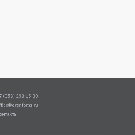
7 (353) 298-15-00
ffice@orenfoms.ru
онтакты