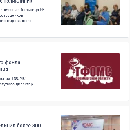
х поликлиник
клиническая больница №
сотрудников
риентированного
го фонда
ания
вления ТФОМС
ыступила директор