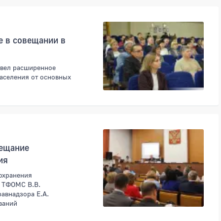
е в совещании в
овел расширенное
аселения от основных
вещание
ия
охранения
р ТФОМС В.В.
авнадзора Е.А.
ваний