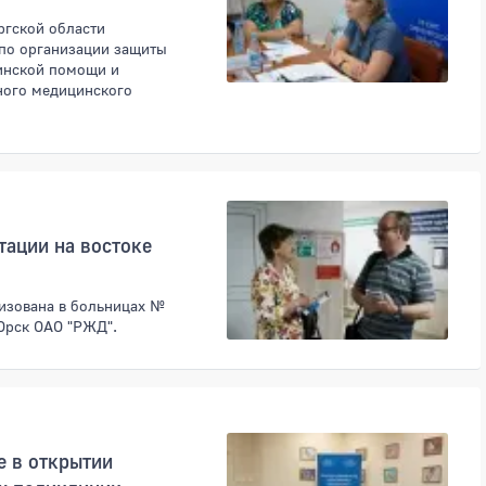
ргской области
 по организации защиты
инской помощи и
ного медицинского
ации на востоке
изована в больницах №
 Орск ОАО "РЖД".
е в открытии