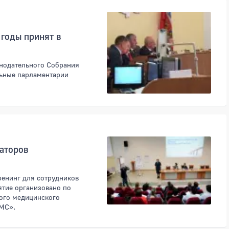
годы принят в
онодательного Собрания
льные парламентарии
раторов
ренинг для сотрудников
ятие организовано по
ого медицинского
МС».