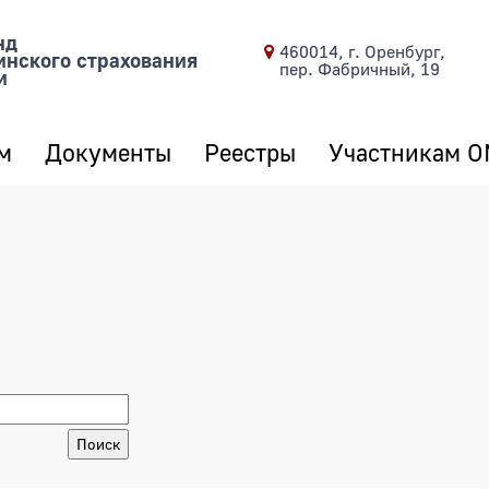
нд
460014, г. Оренбург,
инского страхования
пер. Фабричный, 19
и
м
Документы
Реестры
Участникам 