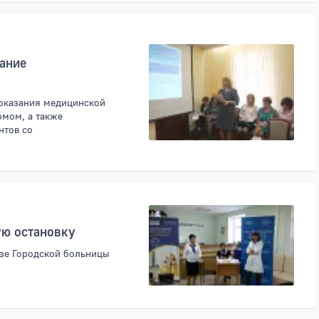
ание
 оказания медицинской
мом, а также
нтов со
ую остановку
азе Городской больницы