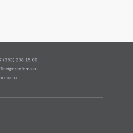
7 (353) 298-15-00
ffice@orenfoms.ru
онтакты