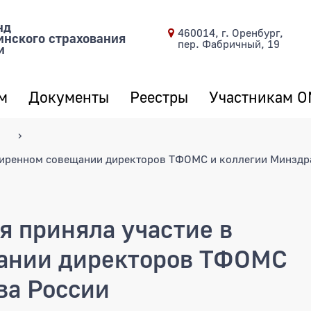
нд
460014, г. Оренбург,
инского страхования
пер. Фабричный, 19
и
м
Документы
Реестры
Участникам 
ширенном совещании директоров ТФОМС и коллегии Минздр
я приняла участие в
ании директоров ТФОМС
ва России