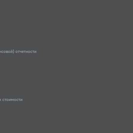
нсовой) отчетности
х стоимости