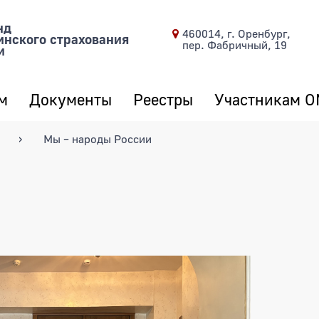
нд
460014, г. Оренбург,
инского страхования
пер. Фабричный, 19
и
м
Документы
Реестры
Участникам 
Мы – народы России