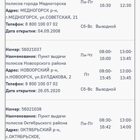
Пн-Пт
полисов города Медногорска
16:30
12:30
Адрес:
МЕДНОГОРСК р-н,
г.МЕДНОГОРСК, ул.СОВЕТСКАЯ, 21
Телефон:
8 800 100 07 02
Сб-Вс
Выходной
Дата открытия:
04.09.2008
Номер:
56021037
08:00-
13:00-
Пн-Чт
Наименование:
Пункт выдачи
16:00
13:45
полисов Новоорского района
Адрес:
НОВООРСКИЙ р-н,
08:00-
13:00-
Пт
п.НОВООРСК, ул.БУЛДАКОВА, 2
15:45
13:45
Телефон:
8 800 100 07 02
Сб-Вс
Выходной
Дата открытия:
26.05.2020
Номер:
56021038
Наименование:
Пункт выдачи
08:30-
13:00-
полисов Октябрьского района
Пн-Пт
16:42
14:00
Адрес:
ОКТЯБРЬСКИЙ р-н,
с.ОКТЯБРЬСКОЕ,